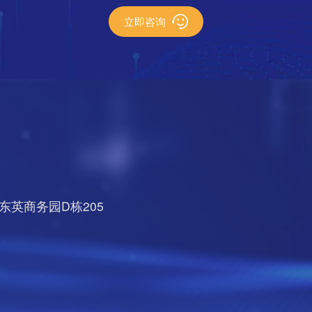
立即咨询
英商务园D栋205