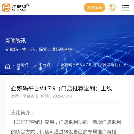
系统体验
新闻资讯
企鹅码一物一码，探索二维码黑科技
新闻资
平台资
企鹅码平台V4.7.9（门店推荐返利）上
/
/
/
讯
讯
线
企鹅码平台V4.7.9（门店推荐返利）上线
类型：平台资讯
时间：2025-03-13
应用简介：
【
二维码营销
】应用，门店返利功能，新增门店返利
的绑定方式，门店可通过转发自己的专属推广海报，