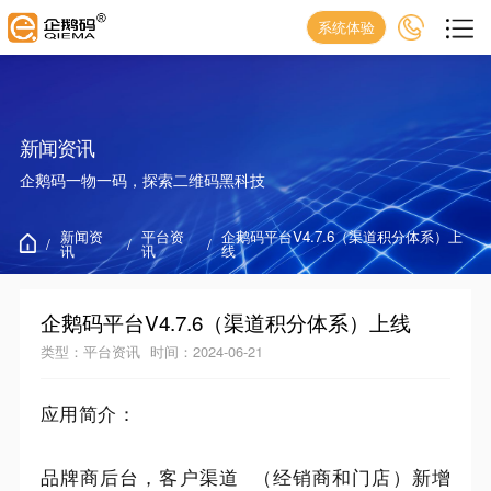
系统体验
新闻资讯
企鹅码一物一码，探索二维码黑科技
新闻资
平台资
企鹅码平台V4.7.6（渠道积分体系）上
/
/
/
讯
讯
线
企鹅码平台V4.7.6（渠道积分体系）上线
类型：平台资讯
时间：2024-06-21
应用简介：
品牌商后台，
客户渠道
（经销商和门店）新增